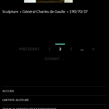
Sculpture » Général Charles de Gaulle » 190/70/37
← PRÉCÉDENT
1
2
3
…
8
Navigation des articles
SUIVANT →
ACCUEIL
L’ARTISTE-AUTEURE
TRAVAUX ARTISTIQUES ET EXPOSITIONS