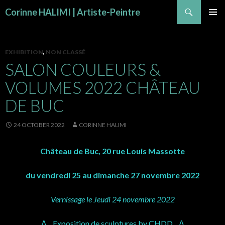
Search
Corinne HALIMI | Artiste-Peintre
SKIP TO CONTENT
PRIMAR
MENU
EXHIBITION
,
NON CLASSÉ
SALON COULEURS &
VOLUMES 2022 CHÂTEAU
DE BUC
24 OCTOBER 2022
CORINNE HALIMI
Château de Buc, 20 rue Louis Massotte
du vendredi 25 au dimanche 27 novembre 2022
Vernissage le Jeudi 24 novembre 2022
Δ Exposition de sculptures by CHDD Δ