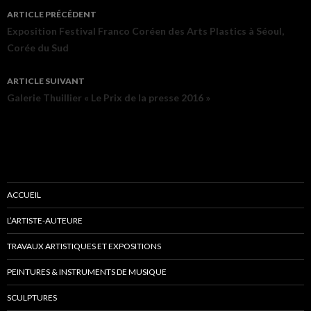
ARTICLE PRÉCÉDENT
Navigation des articles
Exposition Festival Franco Coréen des Arts Plastics à Séoul,
Corée du Sud
ARTICLE SUIVANT
Galerie Thuillier « Le Prix de la presse 2016 »
ACCUEIL
L’ARTISTE-AUTEURE
TRAVAUX ARTISTIQUES ET EXPOSITIONS
PEINTURES & INSTRUMENTS DE MUSIQUE
SCULPTURES